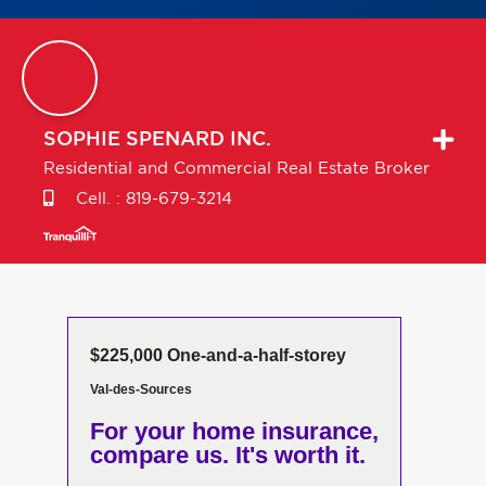
SOPHIE
SPENARD INC.
Residential and Commercial Real Estate Broker
Cell. :
819-679-3214
$225,000 One-and-a-half-storey
Val-des-Sources
For your home insurance,
compare us. It's worth it.