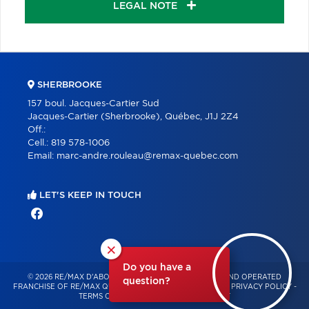
LEGAL NOTE
SHERBROOKE
157 boul. Jacques-Cartier Sud
Jacques-Cartier (Sherbrooke), Québec, J1J 2Z4
Off.:
Cell.:
819 578-1006
Email:
marc-andre.rouleau@remax-quebec.com
LET'S KEEP IN TOUCH
×
Do you have a
© 2026 RE/MAX D'ABORD – INDEPENDENTLY OWNED AND OPERATED
question?
FRANCHISE OF RE/MAX QUÉBEC – ALL RIGHTS RESERVED -
PRIVACY POLICY
-
TERMS OF USE
-
CONSENT MANAGEMENT